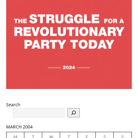
Search
MARCH 2004
M
T
W
T
F
S
S