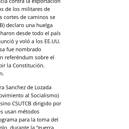
cia contra la exportación
 de los militares de
os cortes de caminos se
OB) declaro una huelga
haron desde todo el país
nunció y voló a los EE.UU.
Mesa fue nombrado
n referéndum sobre el
ir la Constitución.
n.
tra Sanchez de Lozada
ovimiento al Socialismo)
esino CSUTCB dirigido por
nes usan métodos
rograma para la toma del
plo, durante la “guerra