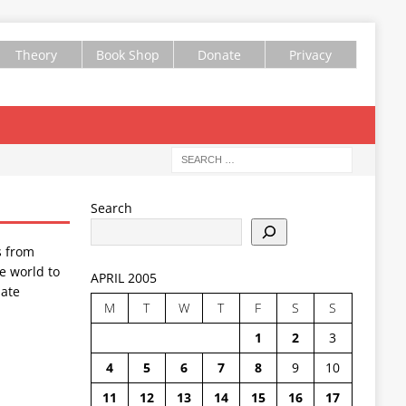
Theory
Book Shop
Donate
Privacy
Search
s from
e world to
APRIL 2005
ate
M
T
W
T
F
S
S
1
2
3
4
5
6
7
8
9
10
11
12
13
14
15
16
17