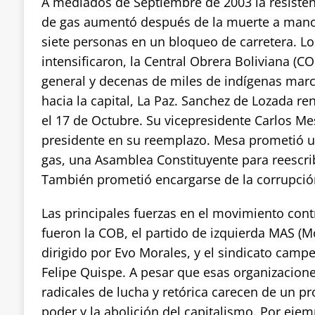
A mediados de Septiembre de 2003 la resisten
de gas aumentó después de la muerte a manos
siete personas en un bloqueo de carretera. L
intensificaron, la Central Obrera Boliviana (C
general y decenas de miles de indígenas marc
hacia la capital, La Paz. Sanchez de Lozada re
el 17 de Octubre. Su vicepresidente Carlos 
presidente en su reemplazo. Mesa prometió u
gas, una Asamblea Constituyente para reescrib
También prometió encargarse de la corrupció
Las principales fuerzas en el movimiento con
fueron la COB, el partido de izquierda MAS (M
dirigido por Evo Morales, y el sindicato camp
Felipe Quispe. A pesar que esas organizacio
radicales de lucha y retórica carecen de un p
poder y la abolición del capitalismo. Por ejem