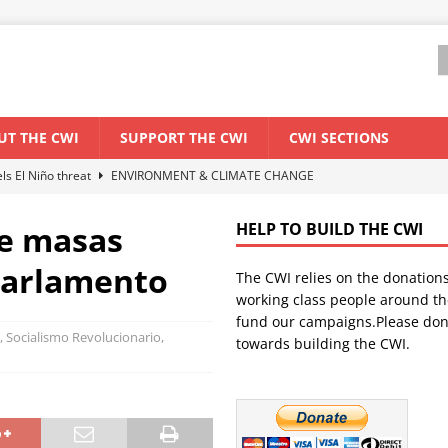
UT THE CWI
SUPPORT THE CWI
CWI SECTIONS
els El Niño threat
ENVIRONMENT & CLIMATE CHANGE
anization: Lessons from the “Cockroach” youth movement against the
e masas
HELP TO BUILD THE CWI
parlamento
The CWI relies on the donation
WORLD ECONOMY
working class people around th
backdrop of a major economic crisis
SENEGAL
fund our campaigns.Please don
, Socialismo Revolucionario,
towards building the CWI.
ant forum for Marxist discussion and debate
CWI SUMMER SCHOOL