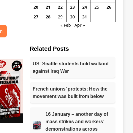
20
21
22
23
24
25
26
27
28
29
30
31
« Feb
Apr »
on
Related Posts
US: Seattle students hold walkout
against Iraq War
French unions’ protests: How the
movement was built from below
16 January – another day of
mass strikes and workers’
demonstrations across