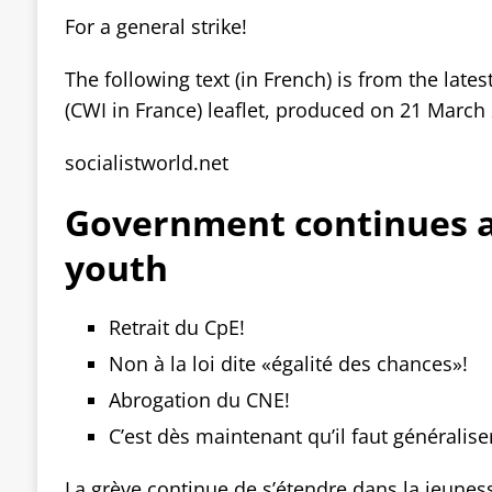
For a general strike!
The following text (in French) is from the late
(CWI in France) leaflet, produced on 21 March
socialistworld.net
Government continues a
youth
Retrait du CpE!
Non à la loi dite «égalité des chances»!
Abrogation du CNE!
C’est dès maintenant qu’il faut généraliser
La grève continue de s’étendre dans la jeuness