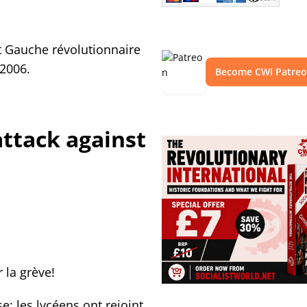
st Gauche révolutionnaire
 2006.
Become CWI Patre
ttack against
 la grève!
e: les lycéens ont rejoint