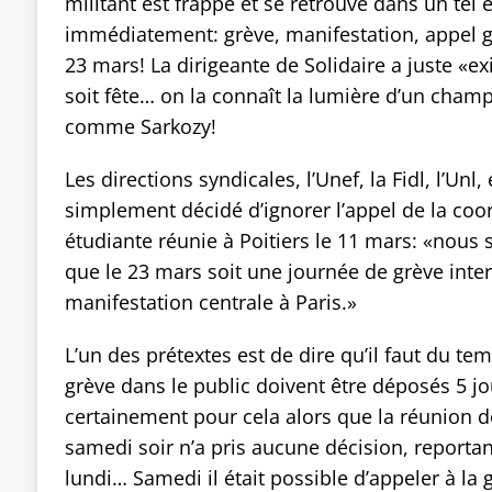
militant est frappé et se retrouve dans un tel é
immédiatement: grève, manifestation, appel g
23 mars! La dirigeante de Solidaire a juste «ex
soit fête… on la connaît la lumière d’un cha
comme Sarkozy!
Les directions syndicales, l’Unef, la Fidl, l’Unl, 
simplement décidé d’ignorer l’appel de la coo
étudiante réunie à Poitiers le 11 mars: «nous s
que le 23 mars soit une journée de grève inter
manifestation centrale à Paris.»
L’un des prétextes est de dire qu’il faut du te
grève dans le public doivent être déposés 5 jo
certainement pour cela alors que la réunion d
samedi soir n’a pris aucune décision, reportan
lundi… Samedi il était possible d’appeler à la