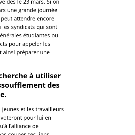
ève dès le 23 mars. Si on
ars une grande journée
 peut attendre encore
u les syndicats qui sont
générales étudiantes ou
cts pour appeler les
et ainsi préparer une
cherche à utiliser
essoufflement des
e.
jeunes et les travailleurs
 voteront pour lui en
’à l’alliance de
pas couper ses liens,