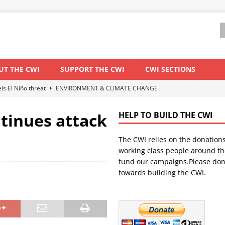
UT THE CWI
SUPPORT THE CWI
CWI SECTIONS
els El Niño threat
ENVIRONMENT & CLIMATE CHANGE
anization: Lessons from the “Cockroach” youth movement against the
tinues attack
HELP TO BUILD THE CWI
The CWI relies on the donation
WORLD ECONOMY
working class people around th
backdrop of a major economic crisis
SENEGAL
fund our campaigns.Please don
towards building the CWI.
ant forum for Marxist discussion and debate
CWI SUMMER SCHOOL