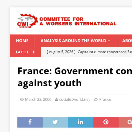
HOME
ANALYSIS AROUND THE WORLD
ABO
[ August 5, 2026 ]
Capitalist climate catastrophe fu
LATEST:
[ August 2, 2026 ]
Spontaneity, repression and org
France: Government con
Modi Regime
INDIA
against youth
[ July 31, 2026 ]
World capitalist economy in peril
[ July 29, 2026 ]
Senegal: Political crisis against a 
March 23, 2006
socialistworld.net
France
[ August 6, 2026 ]
CWI Summer School 2026 – a vibr
2026