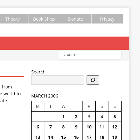
Theory
Book Shop
Donate
Privacy
Search
s from
e world to
MARCH 2006
ate
M
T
W
T
F
S
S
1
2
3
4
5
6
7
8
9
10
11
12
13
14
15
16
17
18
19