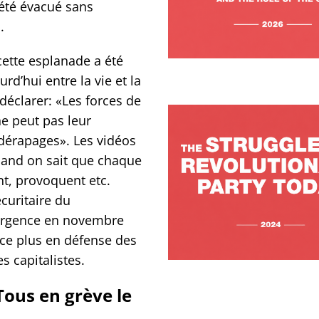
 été évacué sans
.
cette esplanade a été
rd’hui entre la vie et la
déclarer: «Les forces de
ne peut pas leur
e dérapages». Les vidéos
uand on sait que chaque
nt, provoquent etc.
curitaire du
d’urgence en novembre
ace plus en défense des
s capitalistes.
 Tous en grève le