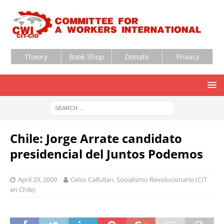
Theory
Book Shop
Donate
Privacy
Chile: Jorge Arrate candidato
presidencial del Juntos Podemos
April 29, 2009
Celso Calfullan, Socialismo Revolucionario (CIT
en Chile)