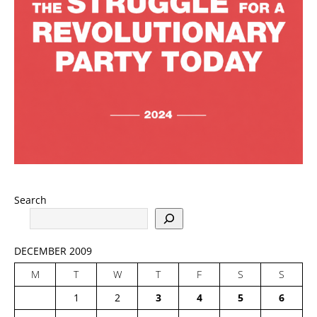
Search
DECEMBER 2009
M
T
W
T
F
S
S
1
2
3
4
5
6