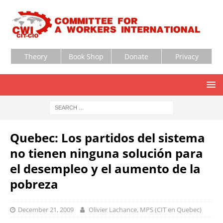
Theory
Book Shop
Donate
Privacy
Quebec: Los partidos del sistema
no tienen ninguna solución para
el desempleo y el aumento de la
pobreza
December 21, 2009
Olivier Lachance, MPS (CIT en Quebec)