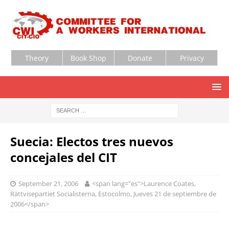
Theory
Book Shop
Donate
Privacy
Suecia
:
Electos tres nuevos
concejales del CIT
September 21, 2006
<span lang="es">Laurence Coates,
Rättvisepartiet Socialisterna, Estocolmo, Jueves 21 de septiembre de
2006</span>