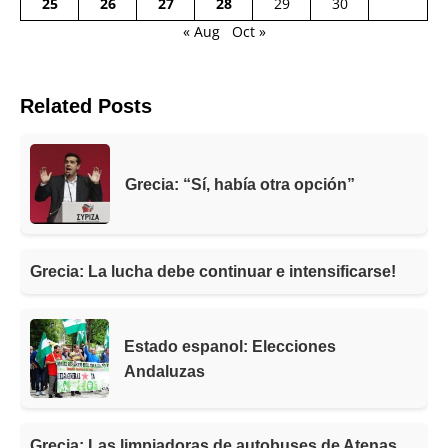
25
26
27
28
29
30
« Aug
Oct »
Related Posts
Grecia: “Sí, había otra opción”
Grecia: La lucha debe continuar e intensificarse!
Estado espanol: Elecciones
Andaluzas
Grecia: Las limpiadoras de autobuses de Atenas