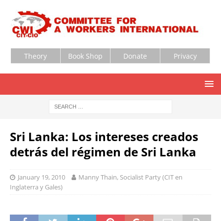
Theory
Book Shop
Donate
Privacy
Sri Lanka: Los intereses creados
detrás del régimen de Sri Lanka
January 19, 2010
Manny Thain, Socialist Party (CIT en
Inglaterra y Gales)