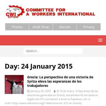
Theory
Book Shop
Donate
Privacy
Day:
24 January 2015
Grecia: La perspectiva de una victoria de
Syriza eleva las esperanzas de los
trabajadores
January 24, 2015
El 19 de enero, 6 días antes de las
elecciones generales en Grecia, socialistworld.net (web en
inglés del CIT), entrevistó a Andros Payiatsos, de <a
href="http://www.xekinima.org/">Xekinima</a> (CIT en Grecia).