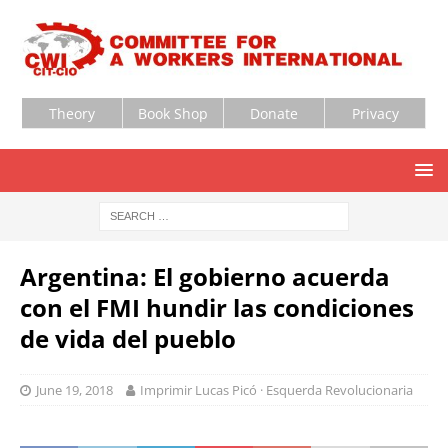
Theory
Book Shop
Donate
Privacy
Argentina: El gobierno acuerda
con el FMI hundir las condiciones
de vida del pueblo
June 19, 2018
Imprimir Lucas Picó · Esquerda Revolucionaria