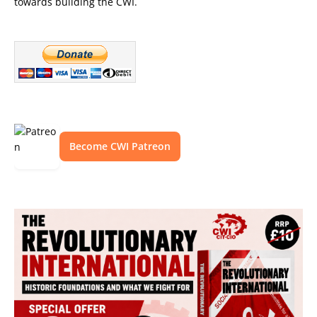
towards building the CWI.
Become CWI Patreon