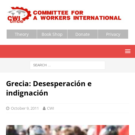
Theory
Book Shop
Donate
Privacy
Grecia: Desesperación e
indignación
October 9, 2011
CWI