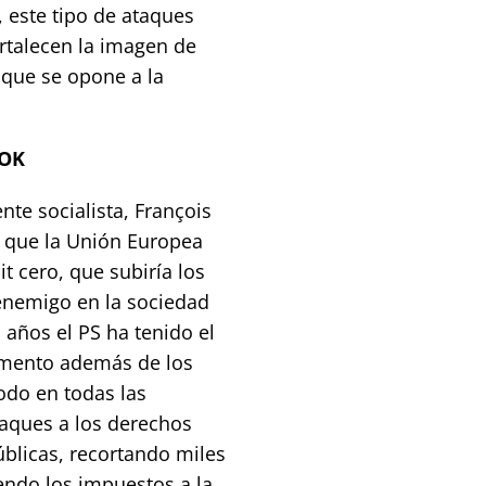
 este tipo de ataques
ortalecen la imagen de
 que se opone a la
SOK
nte socialista, François
a que la Unión Europea
it cero, que subiría los
 enemigo en la sociedad
o años el PS ha tenido el
lamento además de los
odo en todas las
taques a los derechos
úblicas, recortando miles
endo los impuestos a la