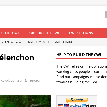
UT THE CWI
SUPPORT THE CWI
CWI SECTIONS
els El Niño threat
ENVIRONMENT & CLIMATE CHANGE
anization: Lessons from the “Cockroach” youth movement against the
Mélenchon
HELP TO BUILD THE CWI
The CWI relies on the donation
WORLD ECONOMY
working class people around th
backdrop of a major economic crisis
SENEGAL
fund our campaigns.Please don
a Revolucionaria
Europa
towards building the CWI.
ant forum for Marxist discussion and debate
CWI SUMMER SCHOOL