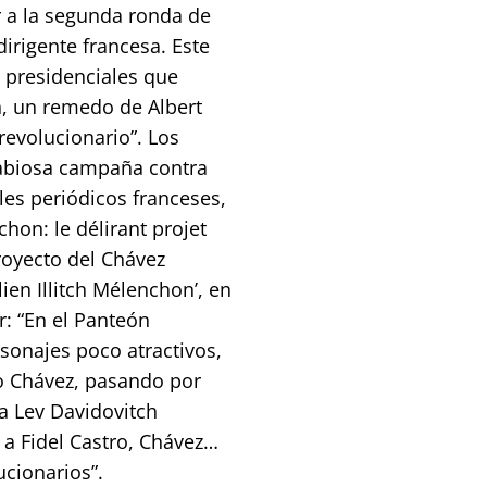
 a la segunda ronda de
dirigente francesa. Este
s presidenciales que
n, un remedo de Albert
revolucionario”. Los
abiosa campaña contra
ales periódicos franceses,
chon: le délirant projet
royecto del Chávez
lien Illitch Mélenchon’, en
r: “En el Panteón
sonajes poco atractivos,
o Chávez, pasando por
 a Lev Davidovitch
 a Fidel Castro, Chávez…
ucionarios”.