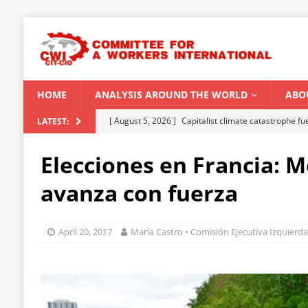
HOME
ANALYSIS AROUND THE WORLD
ABO
[ August 5, 2026 ]
Capitalist climate catastrophe fu
LATEST:
[ August 2, 2026 ]
Spontaneity, repression and org
Elecciones en Francia: 
Modi Regime
INDIA
avanza con fuerza
[ July 31, 2026 ]
World capitalist economy in peril
[ July 29, 2026 ]
Senegal: Political crisis against a 
April 20, 2017
María Castro • Comisión Ejecutiva Izquierd
[ August 6, 2026 ]
CWI Summer School 2026 – a vibr
2026