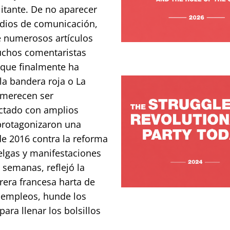
litante. De no aparecer
edios de comunicación,
e numerosos artículos
Muchos comentaristas
 que finalmente ha
a bandera roja o La
 merecen ser
ctado con amplios
 protagonizaron una
de 2016 contra la reforma
elgas y manifestaciones
 semanas, reflejó la
rera francesa harta de
e empleos, hunde los
para llenar los bolsillos