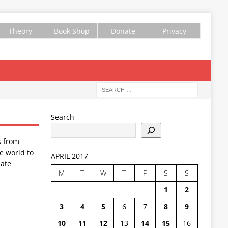
Theory
Book Shop
Donate
Privacy
Search
s from
e world to
APRIL 2017
ate
M
T
W
T
F
S
S
1
2
3
4
5
6
7
8
9
10
11
12
13
14
15
16