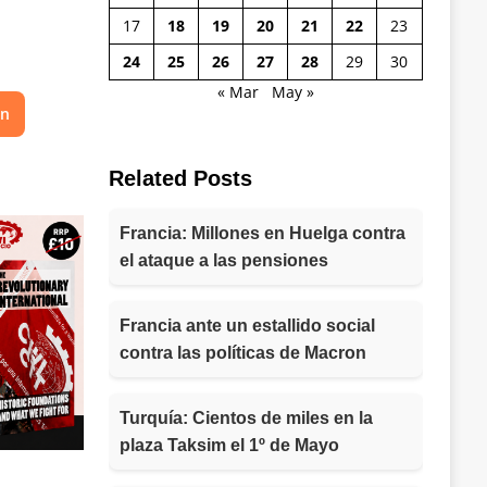
17
18
19
20
21
22
23
24
25
26
27
28
29
30
« Mar
May »
on
Related Posts
Francia: Millones en Huelga contra
el ataque a las pensiones
Francia ante un estallido social
contra las políticas de Macron
Turquía: Cientos de miles en la
plaza Taksim el 1º de Mayo