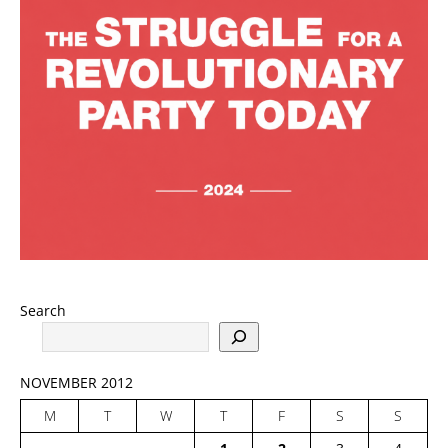
Search
NOVEMBER 2012
M
T
W
T
F
S
S