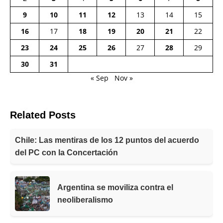
9
10
11
12
13
14
15
16
17
18
19
20
21
22
23
24
25
26
27
28
29
30
31
« Sep
Nov »
Related Posts
Chile: Las mentiras de los 12 puntos del acuerdo
del PC con la Concertación
Argentina se moviliza contra el
neoliberalismo