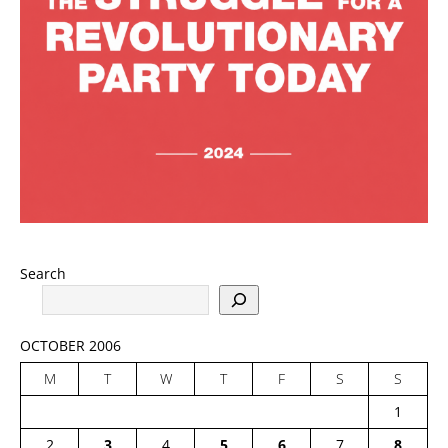
Search
OCTOBER 2006
M
T
W
T
F
S
S
1
2
3
4
5
6
7
8