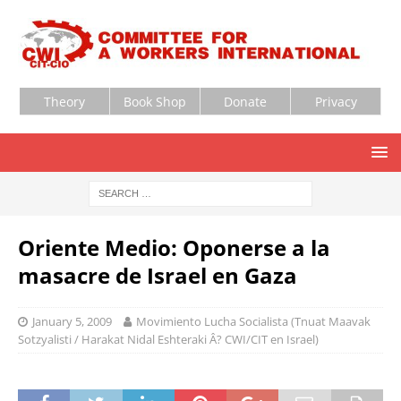
Theory
Book Shop
Donate
Privacy
Oriente Medio: Oponerse a la
masacre de Israel en Gaza
January 5, 2009
Movimiento Lucha Socialista (Tnuat Maavak
Sotzyalisti / Harakat Nidal Eshteraki Â? CWI/CIT en Israel)