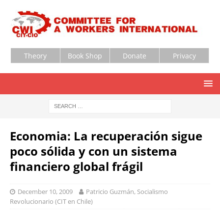
Theory
Book Shop
Donate
Privacy
Economia: La recuperación sigue
poco sólida y con un sistema
financiero global frágil
December 10, 2009
Patricio Guzmán, Socialismo
Revolucionario (CIT en Chile)