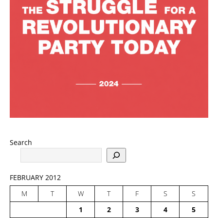
Search
FEBRUARY 2012
M
T
W
T
F
S
S
1
2
3
4
5