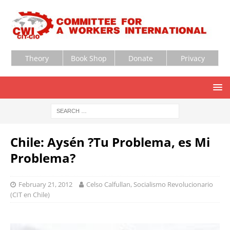
Theory
Book Shop
Donate
Privacy
Chile: Aysén ?Tu Problema, es Mi
Problema?
February 21, 2012
Celso Calfullan, Socialismo Revolucionario
(CIT en Chile)