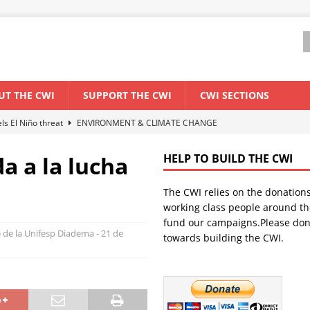
UT THE CWI
SUPPORT THE CWI
CWI SECTIONS
els El Niño threat
ENVIRONMENT & CLIMATE CHANGE
anization: Lessons from the “Cockroach” youth movement against the
a a la lucha
HELP TO BUILD THE CWI
The CWI relies on the donation
WORLD ECONOMY
working class people around th
backdrop of a major economic crisis
SENEGAL
fund our campaigns.Please don
e de la Unifesp Diadema - 21 de
towards building the CWI.
ant forum for Marxist discussion and debate
CWI SUMMER SCHOOL