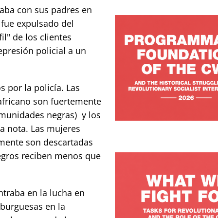
zaba con sus padres en
 fue expulsado del
l" de los clientes
presión policial a un
 por la policía. Las
africano son fuertemente
omunidades negras) y los
ma nota. Las mujeres
emente son descartadas
negros reciben menos que
traba en la lucha en
 burguesas en la