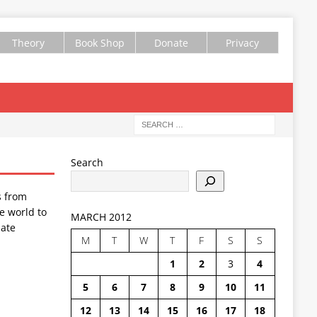
Theory
Book Shop
Donate
Privacy
Search
s from
e world to
MARCH 2012
ate
M
T
W
T
F
S
S
1
2
3
4
5
6
7
8
9
10
11
12
13
14
15
16
17
18