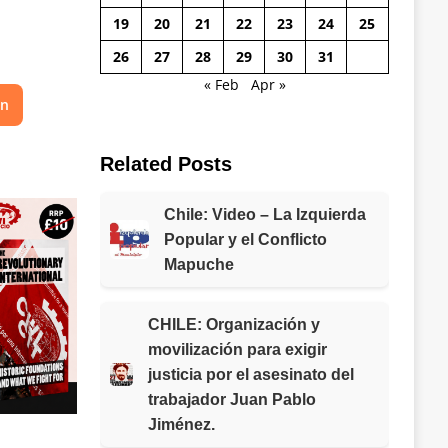
19
20
21
22
23
24
25
26
27
28
29
30
31
« Feb
Apr »
on
Related Posts
Chile: Video – La Izquierda
Popular y el Conflicto
Mapuche
CHILE: Organización y
movilización para exigir
justicia por el asesinato del
trabajador Juan Pablo
Jiménez.