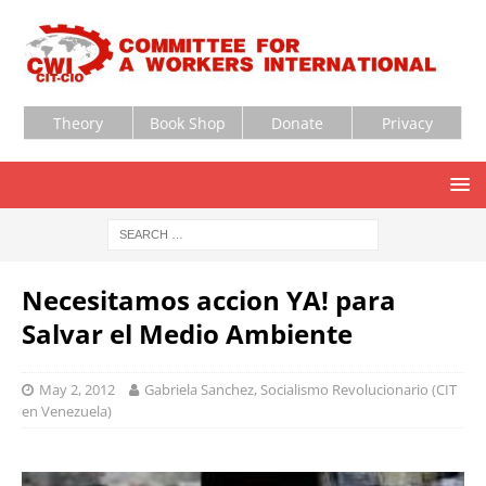
Theory
Book Shop
Donate
Privacy
Necesitamos accion YA! para
Salvar el Medio Ambiente
May 2, 2012
Gabriela Sanchez, Socialismo Revolucionario (CIT
en Venezuela)