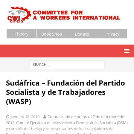
Theory
Book Shop
Donate
Privacy
Sudáfrica – Fundación del Partido
Socialista y de Trabajadores
(WASP)
January 18, 2013
Comunicado de prensa, 17 de diciembre de
2012, Comité Ejecutivo del Movimiento Democrático Socialista (DSM)
y comités de Huelga y representantes de los trabajadores de