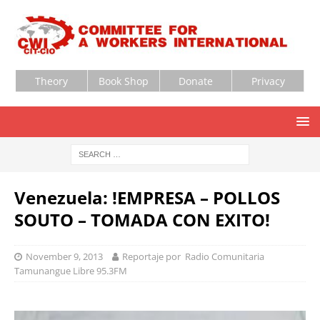
Theory
Book Shop
Donate
Privacy
Venezuela: !EMPRESA – POLLOS
SOUTO – TOMADA CON EXITO!
November 9, 2013
Reportaje por Radio Comunitaria
Tamunangue Libre 95.3FM