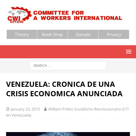
Theory
Book Shop
Donate
Privacy
VENEZUELA: CRONICA DE UNA
CRISIS ECONOMICA ANUNCIADA
January 23, 2015
William Prieto Socialismo Revolucionario (CIT
en Venezuela)