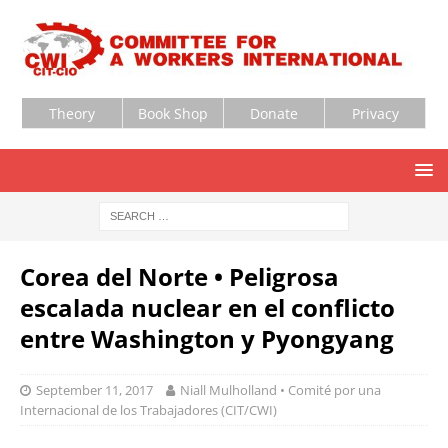
Theory
Book Shop
Donate
Privacy
Corea del Norte • Peligrosa
escalada nuclear en el conflicto
entre Washington y Pyongyang
September 11, 2017
Niall Mulholland • Comité por una
Internacional de los Trabajadores (CIT/CWI)