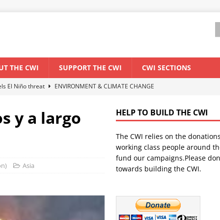
UT THE CWI
SUPPORT THE CWI
CWI SECTIONS
els El Niño threat
ENVIRONMENT & CLIMATE CHANGE
anization: Lessons from the “Cockroach” youth movement against the
s y a largo
HELP TO BUILD THE CWI
The CWI relies on the donation
WORLD ECONOMY
working class people around th
backdrop of a major economic crisis
SENEGAL
fund our campaigns.Please don
ón)
Asia
towards building the CWI.
ant forum for Marxist discussion and debate
CWI SUMMER SCHOOL