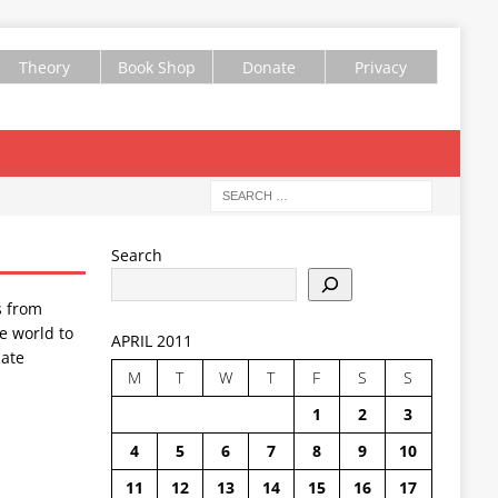
Theory
Book Shop
Donate
Privacy
Search
s from
e world to
APRIL 2011
ate
M
T
W
T
F
S
S
1
2
3
4
5
6
7
8
9
10
11
12
13
14
15
16
17