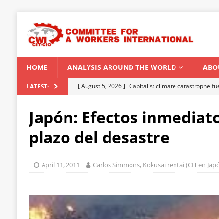
HOME
ANALYSIS AROUND THE WORLD
ABO
[ August 5, 2026 ]
Capitalist climate catastrophe fu
LATEST:
[ August 2, 2026 ]
Spontaneity, repression and org
Japón: Efectos inmediato
Modi Regime
INDIA
plazo del desastre
[ July 31, 2026 ]
World capitalist economy in peril
[ July 29, 2026 ]
Senegal: Political crisis against a 
April 11, 2011
Carlos Simmons, Kokusai rentai (CIT en Jap
[ August 6, 2026 ]
CWI Summer School 2026 – a vibr
2026