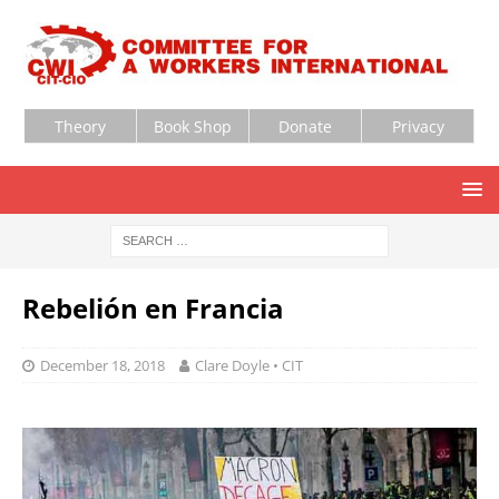
Theory
Book Shop
Donate
Privacy
Rebelión en Francia
December 18, 2018
Clare Doyle • CIT