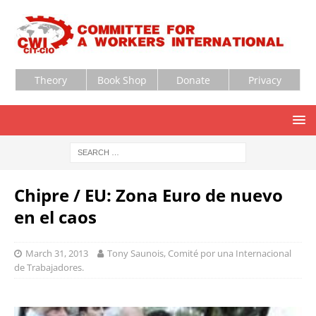
Theory
Book Shop
Donate
Privacy
Chipre / EU: Zona Euro de nuevo
en el caos
March 31, 2013
Tony Saunois, Comité por una Internacional
de Trabajadores.