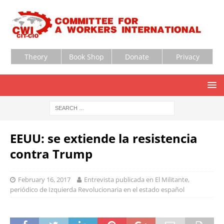
Theory
Book Shop
Donate
Privacy
EEUU: se extiende la resistencia
contra Trump
February 16, 2017
Entrevista publicada en El Militante,
periódico de Izquierda Revolucionaria en el estado español