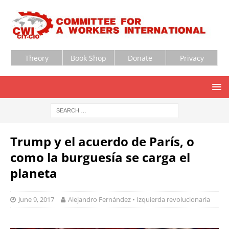
Theory
Book Shop
Donate
Privacy
Trump y el acuerdo de París, o
como la burguesía se carga el
planeta
June 9, 2017
Alejandro Fernández • Izquierda revolucionaria