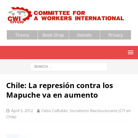
Theory
Book Shop
Donate
Privacy
Chile: La represión contra los
Mapuche va en aumento
April 5, 2012
Celso Calfullán, Socialismo Revolucionario (CIT en
Chile)