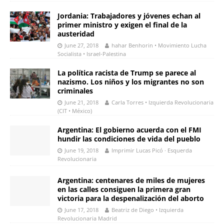
Jordania: Trabajadores y jóvenes echan al
primer ministro y exigen el final de la
austeridad
June 27, 2018
hahar Benhorin • Movimiento Lucha
Socialista • Israel-Palestina
La política racista de Trump se parece al
nazismo. Los niños y los migrantes no son
criminales
June 21, 2018
Carla Torres • Izquierda Revolucionaria
(CIT • México)
Argentina: El gobierno acuerda con el FMI
hundir las condiciones de vida del pueblo
June 19, 2018
Imprimir Lucas Picó · Esquerda
Revolucionaria
Argentina: centenares de miles de mujeres
en las calles consiguen la primera gran
victoria para la despenalización del aborto
June 17, 2018
Beatriz de Diego • Izquierda
Revolucionaria Madrid