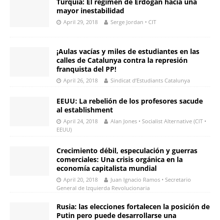
Turquía: El régimen de Erdogan hacia una
mayor inestabilidad
April 29, 2018
Serge Jordan • CIT
¡Aulas vacías y miles de estudiantes en las
calles de Catalunya contra la represión
franquista del PP!
April 26, 2018
Sindicat d’Estudiants Catalunya
EEUU: La rebelión de los profesores sacude
al establishment
April 24, 2018
Alan Jones • Socialist Alternative (CIT •
EEUU)
Crecimiento débil, especulación y guerras
comerciales: Una crisis orgánica en la
economía capitalista mundial
April 20, 2018
Juan Ignacio Ramos • Secretario
General de Izquierda Revolucionaria
Rusia: las elecciones fortalecen la posición de
Putin pero puede desarrollarse una