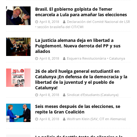
Brasil. El gobierno golpista de Temer
encarcela a Lula para amañar las elecciones
April 8, 2018
Declaración del Comité Nacional de LSR
• sección brasileña del CIT/CWI
La justicia alemana deja en libertad a
Puigdemont. Nueva derrota del PP y sus
aliados
April 8, 2018
Esquerra Revolucionària • Catalunya
26 de abril huelga general estudiantil en
Catalunya ¡En defensa de la democracia y la
libertad de la juventud y el pueblo de
Catalunya!
April 8, 2018
Sindicat d'Estudiants (Catalunya)
Seis meses después de las elecciones, se
repite la Gran Coalición
April 8, 2018
Wolfram Klein (SAV, CIT en Alemania)