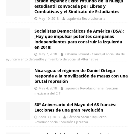
Estado español: Éxito rotundo de la huelga
estudiantil convocada por Libres y
Combativas y el Sindicato de Estudiantes
May 10, 2018
Izquierda Revolucionaria
Socialistas Democráticos de América (DSA):
¡Hay que impulsar potentes campañas
independientes para construir la izquierda
en 2018!
May 7, 2018
Kshama Sawant · Concejal socialista del
ayuntamiento de Seattle y miembro de Socialist Alternative
Nicaragua: el régimen de Daniel Ortega
responde a la movilización de masas con una
brutal represión
May 4, 2018
Izquierda Revolucionaria • Sección
mexicana del CIT
50º Aniversario del Mayo del 68 francés:
Lecciones de una gran revolución
April 30, 2018
Bárbara Areal • Izquierda
Revolucionaria Comisión Ejecutiva