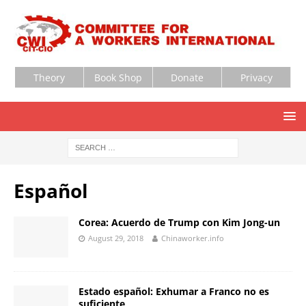
Theory
Book Shop
Donate
Privacy
Español
Corea: Acuerdo de Trump con Kim Jong-un
August 29, 2018
Chinaworker.info
Estado español: Exhumar a Franco no es
suficiente