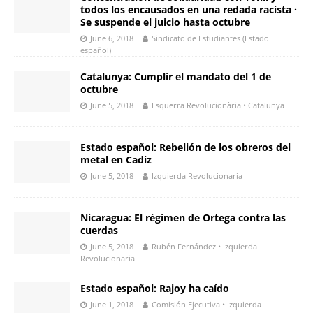
todos los encausados en una redada racista ·
Se suspende el juicio hasta octubre
June 6, 2018
Sindicato de Estudiantes (Estado
español)
Catalunya: Cumplir el mandato del 1 de
octubre
June 5, 2018
Esquerra Revolucionària • Catalunya
Estado español: Rebelión de los obreros del
metal en Cadiz
June 5, 2018
Izquierda Revolucionaria
Nicaragua: El régimen de Ortega contra las
cuerdas
June 5, 2018
Rubén Fernández • Izquierda
Revolucionaria
Estado español: Rajoy ha caído
June 1, 2018
Comisión Ejecutiva • Izquierda