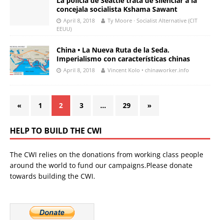
La policía de Seattle trata de silenciar a la
concejala socialista Kshama Sawant
April 8, 2018
Ty Moore · Socialist Alternative (CIT
EEUU)
China • La Nueva Ruta de la Seda.
Imperialismo con características chinas
April 8, 2018
Vincent Kolo • chinaworker.info
«
1
2
3
…
29
»
HELP TO BUILD THE CWI
The CWI relies on the donations from working class people
around the world to fund our campaigns.Please donate
towards building the CWI.