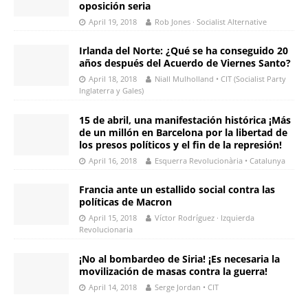
oposición seria
April 19, 2018
Rob Jones · Socialist Alternative
Irlanda del Norte: ¿Qué se ha conseguido 20
años después del Acuerdo de Viernes Santo?
April 18, 2018
Niall Mulholland • CIT (Socialist Party
Inglaterra y Gales)
15 de abril, una manifestación histórica ¡Más
de un millón en Barcelona por la libertad de
los presos políticos y el fin de la represión!
April 16, 2018
Esquerra Revolucionària • Catalunya
Francia ante un estallido social contra las
políticas de Macron
April 15, 2018
Víctor Rodríguez · Izquierda
Revolucionaria
¡No al bombardeo de Siria! ¡Es necesaria la
movilización de masas contra la guerra!
April 14, 2018
Serge Jordan • CIT