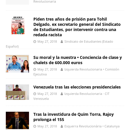
Revolucionaria
Piden tres años de prisión para Tohil
Delgado, ex secretario general del Sindicato
de Estudiantes, por intervenir contra una
redada racista
May 27, 2018
Sindicato de Estudiantes (Estado
Español)
Su moral y la nuestra • Conciencia de clase y
chalets de 600.000 euros
May 27, 2018
Izquierda Revolucionaria • Comisión
Ejecutiva
Venezuela tras las elecciones presidenciales
May 27, 2018
Izquierda Revolucionaria · CIT
Venezuela
Tras la investidura de Quim Torra, Rajoy
prolonga el 155
May 27, 2018
Esquerra Revolucionària • Catalunya