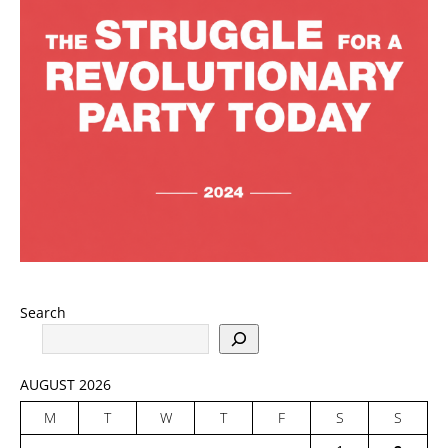
Search
AUGUST 2026
M
T
W
T
F
S
S