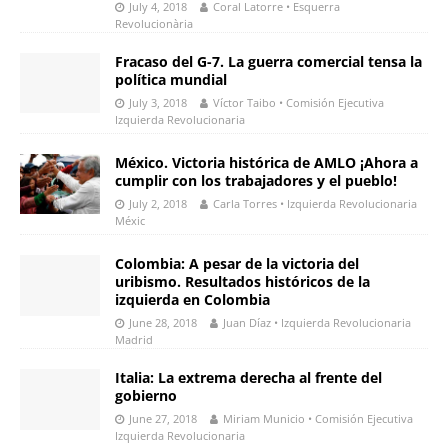
July 4, 2018
Coral Latorre • Esquerra
Revolucionària
Fracaso del G-7. La guerra comercial tensa la
política mundial
July 3, 2018
Víctor Taibo • Comisión Ejecutiva
Izquierda Revolucionaria
México. Victoria histórica de AMLO ¡Ahora a
cumplir con los trabajadores y el pueblo!
July 2, 2018
Carla Torres • Izquierda Revolucionaria
Méxic
Colombia: A pesar de la victoria del
uribismo. Resultados históricos de la
izquierda en Colombia
June 28, 2018
Juan Díaz • Izquierda Revolucionaria
Madrid
Italia: La extrema derecha al frente del
gobierno
June 27, 2018
Miriam Municio • Comisión Ejecutiva
Izquierda Revolucionaria