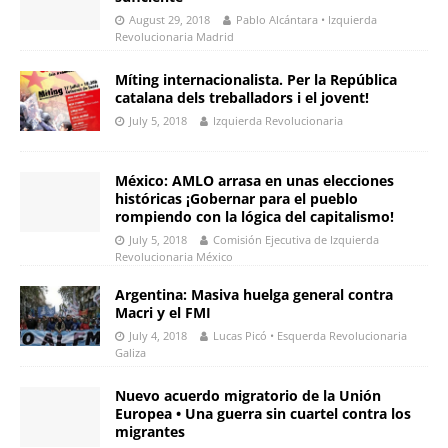
August 29, 2018
Pablo Alcántara • Izquierda
Revolucionaria Madrid
Míting internacionalista. Per la República
catalana dels treballadors i el jovent!
July 5, 2018
Izquierda Revolucionaria
México: AMLO arrasa en unas elecciones
históricas ¡Gobernar para el pueblo
rompiendo con la lógica del capitalismo!
July 5, 2018
Comisión Ejecutiva de Izquierda
Revolucionaria México
Argentina: Masiva huelga general contra
Macri y el FMI
July 4, 2018
Lucas Picó • Esquerda Revolucionaria
Galiza
Nuevo acuerdo migratorio de la Unión
Europea • Una guerra sin cuartel contra los
migrantes