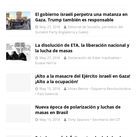
El gobierno israelí perpetra una matanza en
Gaza. Trump también es responsable
May 27, 2018
Editorial de Socialist, periódico del
Socialist Party (Inglaterra y Gales)
La disolución de ETA, la liberación nacional y
la lucha de masas
May 27, 2018
Declaración de Ezker Iraultzailea •
Euskal Herria
¡Alto a la masacre del Ejército israelí en Gaza!
¡Alto a la ocupación!
May 15, 2018
Ulises Benito • Esquerra Revolucionària
• País Valencià
Nueva época de polarización y luchas de
masas en Brasil
May 15, 2018
Tony Saunois • Secretario del CIT