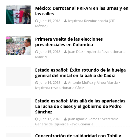
México: Derrotar al PRI-AN en las urnas y en
las calles
June 15, 2018
Izquierda Revolucionaria (CIT ·
México)
Primera vuelta de las elecciones
presidenciales en Colombia
June 15, 2018
Juan Díaz · Izquierda Revolucionaria
Madrid
Estado español: Éxito rotundo de la huelga
general del metal en la bahía de Cádiz
June 14, 2018
Antonio Muñoz y Ainoa Murcia •
Izquierda revolucionaria Cádiz
Estado español: Más allá de las apariencias.
La lucha de clases y el gobierno de Pedro
Sánchez
June 12, 2018
Juan Ignacio Ramos • Secretario
General de Izquierda Revolucionaria
Concentración de solidaridad con Tohil y