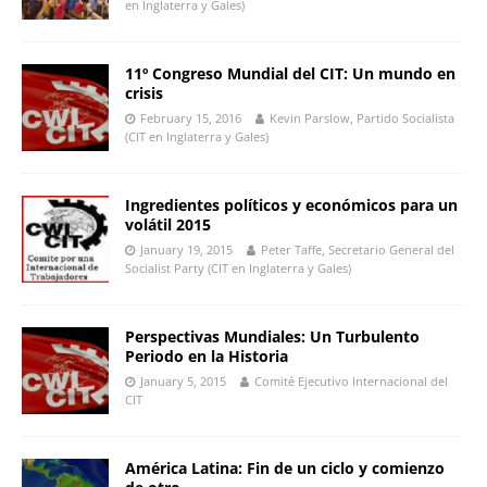
en Inglaterra y Gales)
11º Congreso Mundial del CIT: Un mundo en
crisis
February 15, 2016
Kevin Parslow, Partido Socialista
(CIT en Inglaterra y Gales)
Ingredientes políticos y económicos para un
volátil 2015
January 19, 2015
Peter Taffe, Secretario General del
Socialist Party (CIT en Inglaterra y Gales)
Perspectivas Mundiales: Un Turbulento
Periodo en la Historia
January 5, 2015
Comité Ejecutivo Internacional del
CIT
América Latina: Fin de un ciclo y comienzo