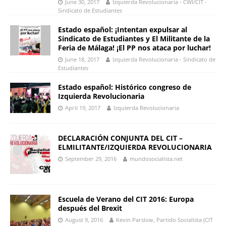
June 30, 2017
Izquierda Revolucionaria - CWI/CIT -
Sindicato de Estudiantes
Estado español: ¡Intentan expulsar al
Sindicato de Estudiantes y El Militante de la
Feria de Málaga! ¡El PP nos ataca por luchar!
June 18, 2017
Izquierda Revolucionaria - Sindicato de
Estudiantes
Estado español: Histórico congreso de
Izquierda Revolucionaria
April 19, 2017
Izquierda Revolucionaria
DECLARACIÓN CONJUNTA DEL CIT –
ELMILITANTE/IZQUIERDA REVOLUCIONARIA
September 29, 2016
mundosocialista.net
Escuela de Verano del CIT 2016: Europa
después del Brexit
August 9, 2016
Kevin Parslow, Partido Socialista (CIT