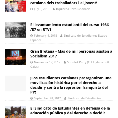
catalana dels treballadors i el jovent!
July 5, 2018
Izquierda Revolucionaria
El levantamiento estudiantil del curso 1986
/87 en RTVE
February 4, 2018
Sindicato de Estudiantes Estado
Español
Gran Bretaña • Más de mil personas asisten a
Socialism 2017
November 17, 2017
Socialist Party (CIT Inglaterra &
Gales)
¡Los estudiantes catalanes protagonizan una
movilización histórica por el derecho a
decidir y contra la represión franquista del
PP!
September 28, 2017
Sindicato de Estudiantes
El Sindicato de Estudiantes en defensa de la
educación pública y del derecho a decidir