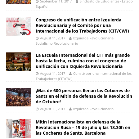
September 11, 2017
Sindicato de Estudiantes · Estado
Español
Congreso de unificación entre Izquierda
Revolucionaria y el Comité por una
Internacional de los Trabajadores (CIT/CWI)
August 11, 2017
Izquierda Revolucionaria ·
Socialismo Revolucionario
La Escuela Internacional del CIT más grande
hasta la fecha, culmina con el congreso de
unificación con Izquierda Revolucionaria
August 11, 2017
Comité por una Internacional de los
Trabajadores (CIT/CWI)
¡Más de 600 personas llenan las Cotxeres de
Sants en el Mitin de defensa de la Revolución
de Octubre!
August 11, 2017
Izquierda Revolucionaria
Mitin Internacionalista en defensa de la
Revolución Rusa – 19 de julio q las 18.30h en
las Cocheras de Sants, Barcelona