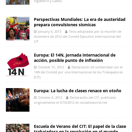
Inglaterra y Gales)
Perspectivas Mundiales: La era de austeridad
prepara convulsiones sísmicas
January 6, 2013
Tesis adoptadas por la reunión de
diciembre de 2012 del Comité Ejecutivo Internacional del
CIT
Europa: El 14N, jornada internacional de
acción, posible punto de inflexión
October 31, 2012
Declaración de solidaridad con el
14N del Comité por una Internacional de los Trabajadores
(CIT)
Europa: La lucha de clases renace en otoño
October 6, 2012
Declaración del CIT, publicada
originalmente el 5/10/2012 en socialistworld.net
Escuela de Verano del CIT: El papel de la clase
trabajadora en la revolución en el mundo