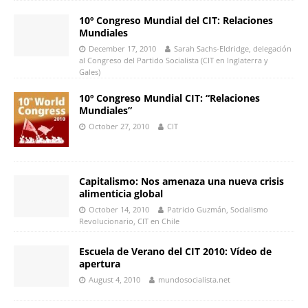
10º Congreso Mundial del CIT: Relaciones
Mundiales
December 17, 2010
Sarah Sachs-Eldridge, delegación
al Congreso del Partido Socialista (CIT en Inglaterra y
Gales)
10º Congreso Mundial CIT: “Relaciones
Mundiales”
October 27, 2010
CIT
Capitalismo: Nos amenaza una nueva crisis
alimenticia global
October 14, 2010
Patricio Guzmán, Socialismo
Revolucionario, CIT en Chile
Escuela de Verano del CIT 2010: Vídeo de
apertura
August 4, 2010
mundosocialista.net