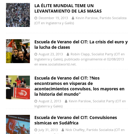
LA ÉLITE MUNDIAL TEME UN
LEVANTAMIENTO DE LAS MASAS
December 19, 2013
Kevin Parslow, Partido Socialista
(CIT en Inglaterra y Galés)
Escuela de Verano del CIT: La crisis del euro y
la lucha de clases
August 23, 2013
Robin Clapp, Socialist Party (CIT en
Inglaterra y Gales), publicado originalmente el 02/08/2013
en www.socialistworld.net.
Escuela de Verano del CIT: ?Nos
encontramos en vísperas de
acontecimientos convulsos, los mayores en
la historia del mundo”
August 2, 2013
Kevin Parslow, Socialist Party (CIT en
Inglaterra y Gales)
Escuela de Verano del CIT: Convulsiones
sísmicas en Sudáfrica
July 31, 2013
Nick Chaffey, Partido Socialista (CIT en