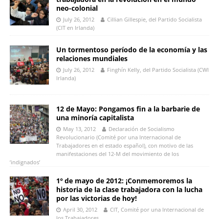
neo-colonial
July 26, 2012
Cillian Gillespie, del Partido Socialista
(CIT en Irlanda)
Un tormentoso período de la economía y las
relaciones mundiales
July 26, 2012
Finghín Kelly, del Partido Socialista (CWI
Irlanda)
12 de Mayo: Pongamos fin a la barbarie de
una minoría capitalista
May 13, 2012
Declaración de Socialismo
Revolucionario (Comité por una Internacional de
Trabajadores en el estado español), con motivo de las
manifestaciones del 12-M del movimiento de los
’indignados’
1º de mayo de 2012: ¡Conmemoremos la
historia de la clase trabajadora con la lucha
por las victorias de hoy!
April 30, 2012
CIT, Comité por una Internacional de
los Trabajadores