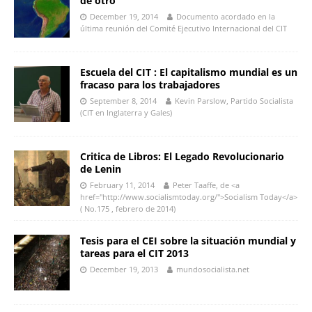
de otro
December 19, 2014
Documento acordado en la
última reunión del Comité Ejecutivo Internacional del CIT
Escuela del CIT : El capitalismo mundial es un
fracaso para los trabajadores
September 8, 2014
Kevin Parslow, Partido Socialista
(CIT en Inglaterra y Gales)
Critica de Libros: El Legado Revolucionario
de Lenin
February 11, 2014
Peter Taaffe, de <a
href="http://www.socialismtoday.org/">Socialism Today</a>
( No.175 , febrero de 2014)
Tesis para el CEI sobre la situación mundial y
tareas para el CIT 2013
December 19, 2013
mundosocialista.net