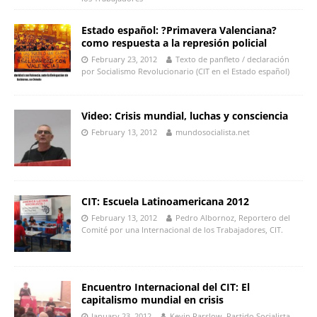
Estado español: ?Primavera Valenciana?
como respuesta a la represión policial
February 23, 2012
Texto de panfleto / declaración
por Socialismo Revolucionario (CIT en el Estado español)
Video: Crisis mundial, luchas y consciencia
February 13, 2012
mundosocialista.net
CIT: Escuela Latinoamericana 2012
February 13, 2012
Pedro Albornoz, Reportero del
Comité por una Internacional de los Trabajadores, CIT.
Encuentro Internacional del CIT: El
capitalismo mundial en crisis
January 23, 2012
Kevin Parslow, Partido Socialista